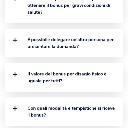
ottenere il bonus per gravi condizioni di
salute?
No, non è richiesta la presentazione
dell’ISEE. Il bonus per queste situazioni
viene concesso indipendentemente dalla
+
fascia di reddito del richiedente.
É possibile delegare un'altra persona per
presentare la domanda?
Sì, compilando l’apposito modulo
Allegato
D
per le deleghe.
+
Il valore del bonus per disagio fisico è
uguale per tutti?
No, il valore del bonus per disagio fisico è
articolato in tre livelli che dipendono da:
potenza contrattuale, apparecchiature
+
elettromedicali salvavita utilizzate e tempo
Con quali modalità e tempistiche si riceve
giornaliero di utilizzo.
il bonus?
L’assegnazione ad uno dei tre livelli viene
La domanda di bonus prima di tradursi nello