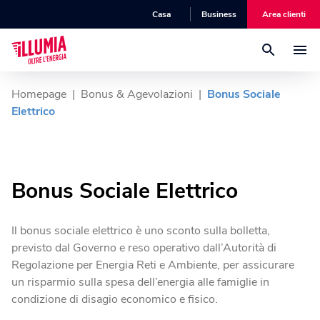
Casa
Business
Area clienti
Luce
Homepage
|
Bonus & Agevolazioni
|
Bonus Sociale
Elettrico
Gas
Energia Lunga Luce
L’offerta luce a prezzo fisso per la tua casa.
Bonus Sociale Elettrico
Luce + Gas
Energia Lunga Gas
Energia Senza Pensieri
L’offerta gas a prezzo fisso per la tua casa.
Goditi tutta l'energia della tua casa, senza pensieri.
Il bonus sociale elettrico è uno sconto sulla bolletta,
Fibra
previsto dal Governo e reso operativo dall’Autorità di
Gas Flex
Regolazione per Energia Reti e Ambiente, per assicurare
Luce Flex
L'offerta gas indicizzata per la tua casa.
un risparmio sulla spesa dell’energia alle famiglie in
Efficienza Energetica
Illumia Wifi
L’offerta luce a prezzo indicizzato per la tua casa.
condizione di disagio economico e fisico.
Scopri la nostra offerta fibra per la tua casa