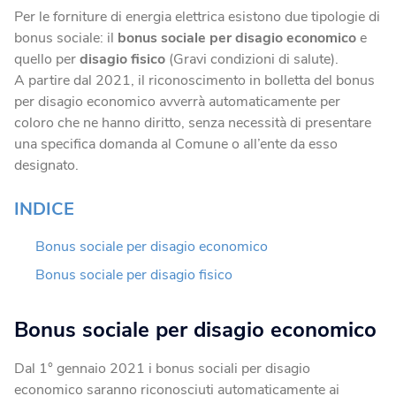
Per le forniture di energia elettrica esistono due tipologie di
Blog
Fotovoltaico
bonus sociale: il
bonus sociale per disagio economico
e
Verifica Copertura
La tua casa diventa energia elettrica pulita.
quello per
disagio fisico
(Gravi condizioni di salute).
Verifica se la tua casa è coperta dalla fibra
A partire dal 2021, il riconoscimento in bolletta del bonus
Climatizzatori
per disagio economico avverrà automaticamente per
coloro che ne hanno diritto, senza necessità di presentare
Soluzioni efficienti per un comfort ottimale tutto l’anno.
una specifica domanda al Comune o all’ente da esso
designato.
Fotovoltaico da balcone
Produci energia energia elettrica dal tuo balcone.
INDICE
Bonus sociale per disagio economico
Caldaie
Bonus sociale per disagio fisico
Calore ed efficienza in un’unica scelta.
Bonus sociale per disagio economico
Dal 1° gennaio 2021 i bonus sociali per disagio
economico saranno riconosciuti automaticamente ai