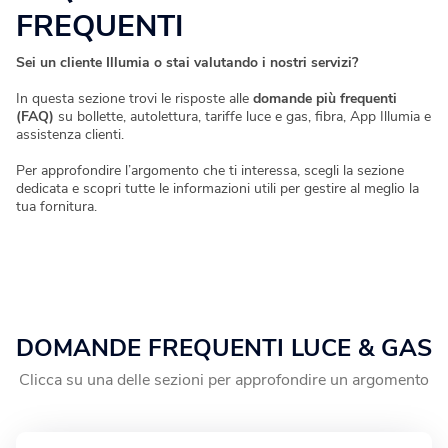
FREQUENTI
Blog
Fotovoltaico
Verifica Copertura
La tua casa diventa energia elettrica pulita.
Sei un cliente Illumia o stai valutando i nostri servizi?
Verifica se la tua casa è coperta dalla fibra
In questa sezione trovi le risposte alle
domande più frequenti
Climatizzatori
(FAQ)
su bollette, autolettura, tariffe luce e gas, fibra, App Illumia e
assistenza clienti.
Soluzioni efficienti per un comfort ottimale tutto l’anno.
Per approfondire l’argomento che ti interessa, scegli la sezione
dedicata e scopri tutte le informazioni utili per gestire al meglio la
Fotovoltaico da balcone
tua fornitura.
Produci energia energia elettrica dal tuo balcone.
Caldaie
Calore ed efficienza in un’unica scelta.
DOMANDE FREQUENTI LUCE & GAS
Clicca su una delle sezioni per approfondire un argomento