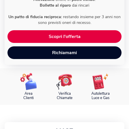
Bollette
al riparo
dai rincari
Blog
Fotovoltaico
Verifica Copertura
La tua casa diventa energia elettrica pulita.
Un patto di fiducia reciproca:
restando insieme per 3 anni non
Verifica se la tua casa è coperta dalla fibra
sono previsti oneri di recesso.
Climatizzatori
Scopri l'offerta
Soluzioni efficienti per un comfort ottimale tutto l’anno.
Richiamami
Fotovoltaico da balcone
Produci energia energia elettrica dal tuo balcone.
Caldaie
Calore ed efficienza in un’unica scelta.
Area
Verifica
Autolettura
Clienti
Chiamate
Luce e Gas