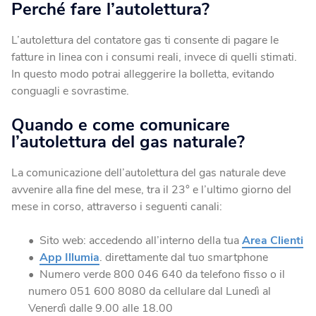
Perché fare l’autolettura?
Blog
Fotovoltaico
Verifica Copertura
La tua casa diventa energia elettrica pulita.
L’autolettura del contatore gas ti consente di pagare le
Verifica se la tua casa è coperta dalla fibra
fatture in linea con i consumi reali, invece di quelli stimati.
In questo modo potrai alleggerire la bolletta, evitando
Climatizzatori
conguagli e sovrastime.
Soluzioni efficienti per un comfort ottimale tutto l’anno.
Quando e come comunicare
l’autolettura del gas naturale?
Fotovoltaico da balcone
Produci energia energia elettrica dal tuo balcone.
La comunicazione dell’autolettura del gas naturale deve
avvenire alla fine del mese, tra il 23° e l’ultimo giorno del
mese in corso, attraverso i seguenti canali:
Caldaie
Calore ed efficienza in un’unica scelta.
Sito web: accedendo all’interno della tua
Area Clienti
App Illumia
. direttamente dal tuo smartphone
Numero verde 800 046 640 da telefono fisso o il
numero 051 600 8080 da cellulare dal Lunedì al
Venerdì dalle 9.00 alle 18.00