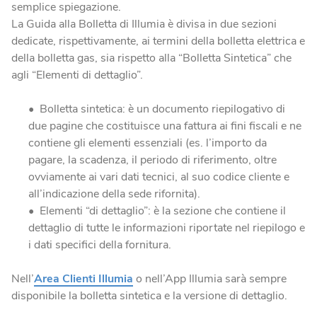
semplice spiegazione.
Blog
Fotovoltaico
La Guida alla Bolletta di Illumia è divisa in due sezioni
Verifica Copertura
La tua casa diventa energia elettrica pulita.
dedicate, rispettivamente, ai termini della bolletta elettrica e
Verifica se la tua casa è coperta dalla fibra
della bolletta gas, sia rispetto alla “Bolletta Sintetica” che
agli “Elementi di dettaglio”.
Climatizzatori
Soluzioni efficienti per un comfort ottimale tutto l’anno.
Bolletta sintetica: è un documento riepilogativo di
due pagine che costituisce una fattura ai fini fiscali e ne
contiene gli elementi essenziali (es. l’importo da
Fotovoltaico da balcone
pagare, la scadenza, il periodo di riferimento, oltre
Produci energia energia elettrica dal tuo balcone.
ovviamente ai vari dati tecnici, al suo codice cliente e
all’indicazione della sede rifornita).
Caldaie
Elementi “di dettaglio”: è la sezione che contiene il
dettaglio di tutte le informazioni riportate nel riepilogo e
Calore ed efficienza in un’unica scelta.
i dati specifici della fornitura.
Nell’
Area Clienti Illumia
o nell’App Illumia sarà sempre
disponibile la bolletta sintetica e la versione di dettaglio.