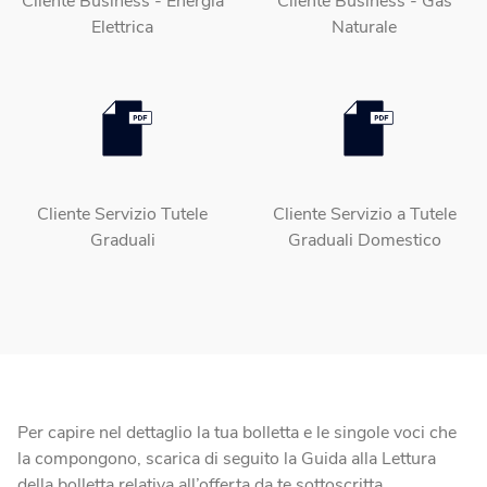
Cliente Business - Energia
Cliente Business - Gas
Elettrica
Naturale
Cliente Servizio Tutele
Cliente Servizio a Tutele
Graduali
Graduali Domestico
Per capire nel dettaglio la tua bolletta e le singole voci che
la compongono, scarica di seguito la Guida alla Lettura
della bolletta relativa all’offerta da te sottoscritta.