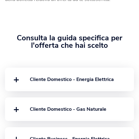
Consulta la guida specifica per
l'offerta che hai scelto
+
Cliente Domestico - Energia Elettrica
Luce Easy Flex Web
Luce Premium Flex
+
Cliente Domestico - Gas Naturale
Luce Super Flex
Gas Easy Flex Web
Illumia Happy Home Flex
Gas Flex
+