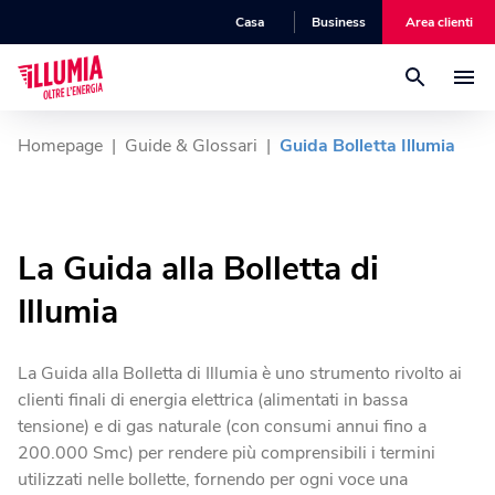
Casa
Business
Area clienti
Luce
Homepage
|
Guide & Glossari
|
Guida Bolletta Illumia
Gas
Energia Lunga Luce
L’offerta luce a prezzo fisso per la tua casa.
La Guida alla Bolletta di
Luce + Gas
Energia Lunga Gas
Illumia
Energia Senza Pensieri
L’offerta gas a prezzo fisso per la tua casa.
Goditi tutta l'energia della tua casa, senza pensieri.
Fibra
La Guida alla Bolletta di Illumia è uno strumento rivolto ai
Gas Flex
clienti finali di energia elettrica (alimentati in bassa
Luce Flex
tensione) e di gas naturale (con consumi annui fino a
L'offerta gas indicizzata per la tua casa.
Efficienza Energetica
Illumia Wifi
L’offerta luce a prezzo indicizzato per la tua casa.
200.000 Smc) per rendere più comprensibili i termini
Scopri la nostra offerta fibra per la tua casa
utilizzati nelle bollette, fornendo per ogni voce una