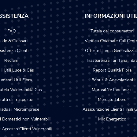
SSISTENZA
INFORMAZIONI UTIL
FAQ
Tutela dei consumatori
ide & Glossari
Verifica Chiamate Call Cent
sistenza Clienti
Offerte Illumia Generalizza
Reclami
Trasparenza Tariffaria Fibr
i Utili Luce & Gas
Report Qualità Fibra
menti Utili Fibra
Bonus & Agevolazioni
utela Vulnerabilità Gas
Morosità e Indennizzi
ratti di Trasporto
Mercato Libero
raduali Microimprese
Assicurazione Clienti Finali 
i Domestici non Vulnerabili
Mix Energetico
: Accesso Clienti Vulnerabili