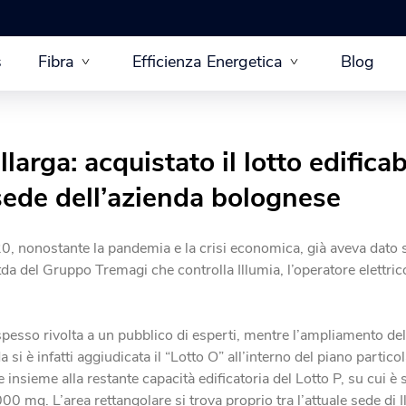
s
Fibra
Efficienza Energetica
Blog
allarga: acquistato il lotto edifica
 sede dell’azienda bolognese
20, nonostante la pandemia e la crisi economica, già aveva dato
a del Gruppo Tremagi che controlla Illumia, l’operatore elettri
spesso rivolta a un pubblico di esperti, mentre l’ampliamento del
da si è infatti aggiudicata il “Lotto O” all’interno del piano partic
insieme alla restante capacità edificatoria del Lotto P, su cui è st
.000 mq. L’area rettangolare si trova proprio tra l’attuale sede di 