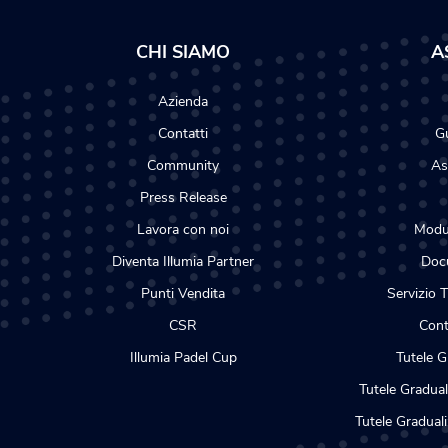
CHI SIAMO
A
Azienda
Contatti
Gu
Community
As
Press Release
Lavora con noi
Modul
Diventa Illumia Partner
Docu
Punti Vendita
Servizio T
CSR
Cont
Illumia Padel Cup
Tutele G
Tutele Gradual
Tutele Graduali