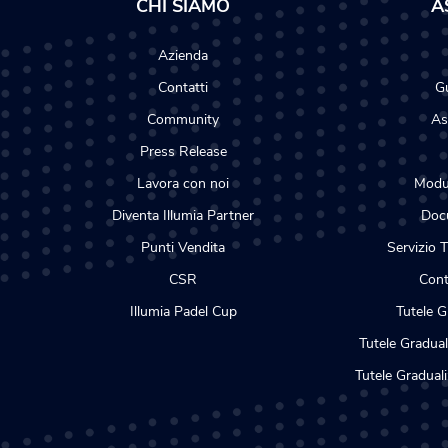
CHI SIAMO
A
Azienda
Contatti
Gu
Community
As
Press Release
Lavora con noi
Modul
Diventa Illumia Partner
Docu
Punti Vendita
Servizio T
CSR
Cont
Illumia Padel Cup
Tutele G
Tutele Gradual
Tutele Graduali