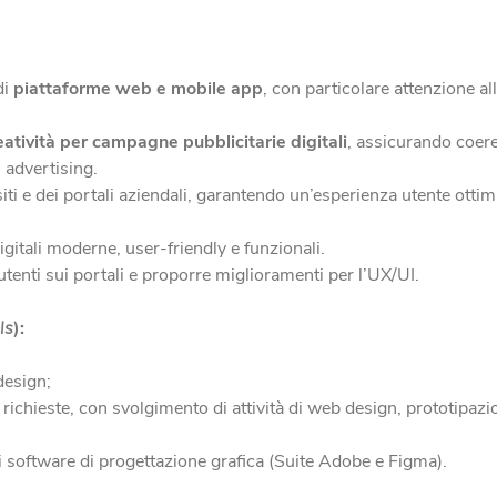
di
piattaforme web e mobile app
, con particolare attenzione al
reatività per campagne pubblicitarie digitali
, assicurando coeren
i advertising.
iti e dei portali aziendali, garantendo un’esperienza utente ottima
igitali moderne, user-friendly e funzionali.
tenti sui portali e proporre miglioramenti per l’UX/UI.
ls
):
design;
 richieste, con svolgimento di attività di web design, prototipazi
software di progettazione grafica (Suite Adobe e Figma).