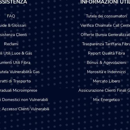
SSISTENZA
INFORMAZIONI UTIL
FAQ
Tutela dei consumatori
ide & Glossari
Verifica Chiamate Call Cent
sistenza Clienti
Offerte Illumia Generalizza
Reclami
Trasparenza Tariffaria Fibr
i Utili Luce & Gas
Report Qualità Fibra
menti Utili Fibra
Bonus & Agevolazioni
utela Vulnerabilità Gas
Morosità e Indennizzi
ratti di Trasporto
Mercato Libero
raduali Microimprese
Assicurazione Clienti Finali 
i Domestici non Vulnerabili
Mix Energetico
: Accesso Clienti Vulnerabili