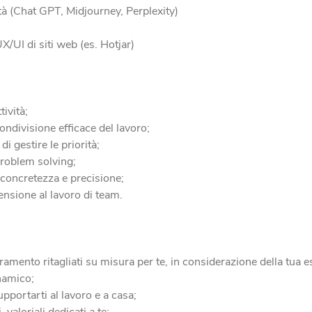
ità (Chat GPT, Midjourney, Perplexity)
X/UI di siti web (es. Hotjar)
tività;
ondivisione efficace del lavoro;
i gestire le priorità;
problem solving;
 concretezza e precisione;
ensione al lavoro di team.
ramento ritagliati su misura per te, in considerazione della tua
namico;
pportarti al lavoro e a casa;