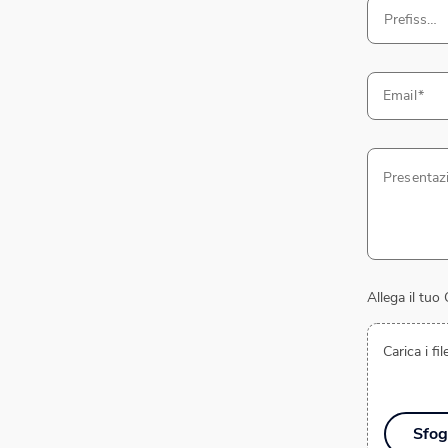
Prefisso
Email
Presentaz
Allega il tuo
Carica i f
Sfog