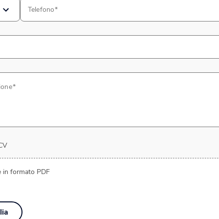
Telefono
ione
 CV
ile in formato PDF
lia