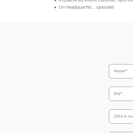
Iniziative ed eventi culturali, sportivi
Un headquarter… spaziale!
Nome
Età
Città in cu