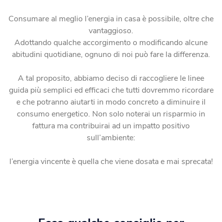
Blog
Fotovoltaico
Consumare al meglio l’energia in casa è possibile, oltre che
Verifica Copertura
La tua casa diventa energia elettrica pulita.
vantaggioso.
Verifica se la tua casa è coperta dalla fibra
Adottando qualche accorgimento o modificando alcune
abitudini quotidiane, ognuno di noi può fare la differenza.
Climatizzatori
Soluzioni efficienti per un comfort ottimale tutto l’anno.
A tal proposito, abbiamo deciso di raccogliere le linee
guida più semplici ed efficaci che tutti dovremmo ricordare
Fotovoltaico da balcone
e che potranno aiutarti in modo concreto a diminuire il
consumo energetico. Non solo noterai un risparmio in
Produci energia energia elettrica dal tuo balcone.
fattura ma contribuirai ad un impatto positivo
sull’ambiente:
Caldaie
Calore ed efficienza in un’unica scelta.
l’energia vincente è quella che viene dosata e mai sprecata!