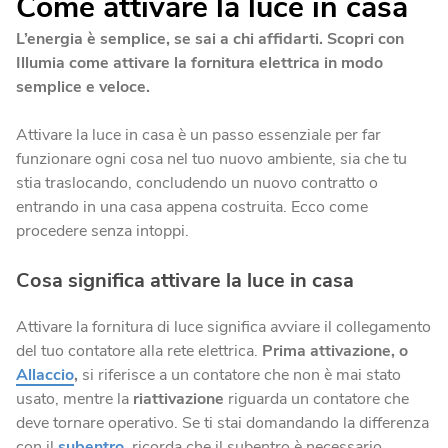
Come attivare la luce in casa
Blog
Fotovoltaico
L’energia è semplice, se sai a chi affidarti. Scopri con
Verifica Copertura
La tua casa diventa energia elettrica pulita.
Illumia come attivare la fornitura elettrica in modo
Verifica se la tua casa è coperta dalla fibra
semplice e veloce.
Climatizzatori
Attivare la luce in casa è un passo essenziale per far
Soluzioni efficienti per un comfort ottimale tutto l’anno.
funzionare ogni cosa nel tuo nuovo ambiente, sia che tu
stia traslocando, concludendo un nuovo contratto o
Fotovoltaico da balcone
entrando in una casa appena costruita. Ecco come
procedere senza intoppi.
Produci energia energia elettrica dal tuo balcone.
Cosa significa attivare la luce in casa
Caldaie
Calore ed efficienza in un’unica scelta.
Attivare la fornitura di luce significa avviare il collegamento
del tuo contatore alla rete elettrica.
Prima attivazione, o
Allaccio
,
si riferisce a un contatore che non è mai stato
usato, mentre la
riattivazione
riguarda un contatore che
deve tornare operativo. Se ti stai domandando la differenza
con il
subentro
, ricorda che il subentro è necessario