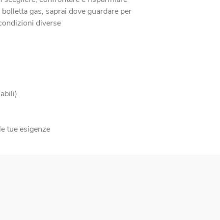
o bolletta gas, saprai dove guardare per
 condizioni diverse
bili).
lle tue esigenze