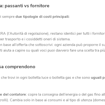
a: passanti vs fornitore
ovi sempre
due tipologie di costi principali:
A (l’Autorità di regolazione), restano identici per tutti i fornito
 trasporto e i cosiddetti oneri di sistema.
n base all’offerta che sottoscrivi: ogni azienda può proporre il s
i aiuta a capire su quali voci puoi davvero fare una scelta tra p
cosa comprendono
 che trovi in ogni bolletta luce o bolletta gas e che sono
uguali p
ne del contatore
: copre la consegna dell’energia o del gas fino al
rolli). Cambia solo in base ai consumi e al tipo di utenza (dome