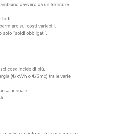
 cambiano davvero da un fornitore
tutti.
parmiare sui costi variabili.
 solo “soldi obbligati”.
sci cosa incide di più.
ergia (€/kWh o €/Smc) tra le varie
spesa annuale.
ti.
 scegliere, confrontare e risparmiare