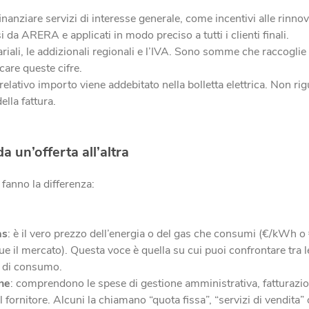
finanziare servizi di interesse generale, come incentivi alle rin
 da ARERA e applicati in modo preciso a tutti i clienti finali.
erariali, le addizionali regionali e l’IVA. Sono somme che raccogli
are queste cifre.
l relativo importo viene addebitato nella bolletta elettrica. Non r
lla fattura.
da un’offerta all’altra
 fanno la differenza:
as
: è il vero prezzo dell’energia o del gas che consumi (€/kWh 
ue il mercato). Questa voce è quella su cui puoi confrontare tra le
ni di consumo.
ne
: comprendono le spese di gestione amministrativa, fatturazione,
l fornitore. Alcuni la chiamano “quota fissa”, “servizi di vendita” 