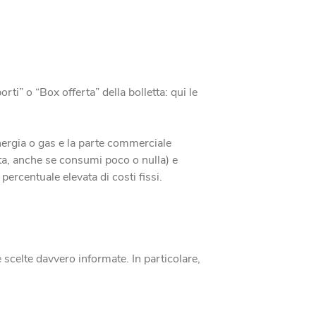
ti” o “Box offerta” della bolletta: qui le
nergia o gas e la parte commerciale
tta, anche se consumi poco o nulla) e
centuale elevata di costi fissi.
e scelte davvero informate. In particolare,