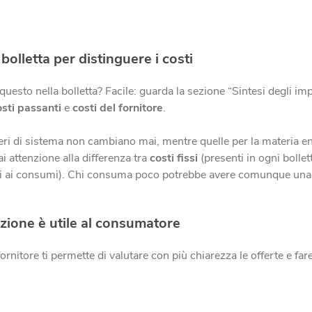
olletta per distinguere i costi
esto nella bolletta? Facile: guarda la sezione “Sintesi degli impor
osti passanti
e
costi del fornitore
.
neri di sistema non cambiano mai, mentre quelle per la materia e
ai attenzione alla differenza tra
costi fissi
(presenti in ogni bolle
i ai consumi). Chi consuma poco potrebbe avere comunque una per
zione è utile al consumatore
fornitore ti permette di valutare con più chiarezza le offerte e far