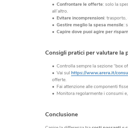
Confrontare le offerte
: solo la sp
all’altro.
Evitare incomprensioni
: trasporto,
Gestire meglio la spesa mensile
: 
Capire dove puoi agire per rispar
Consigli pratici per valutare la 
Controlla sempre la sezione “box offe
Vai sul
https://www.arera.it/consu
offerte.
Fai attenzione alle componenti fiss
Monitora regolarmente i consumi e, s
Conclusione
Capire la differenza tra
costi passanti
e
c