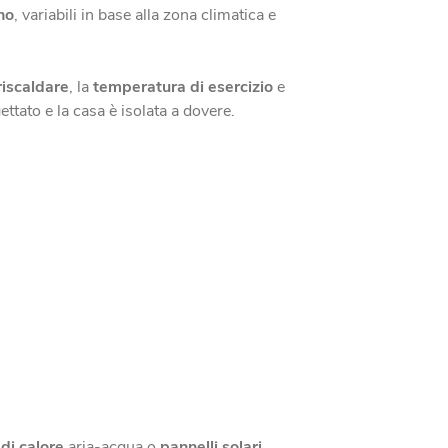
no
, variabili in base alla zona climatica e
riscaldare
, la
temperatura di esercizio
e
ettato e la casa è isolata a dovere.
di calore
aria-acqua o
pannelli solari