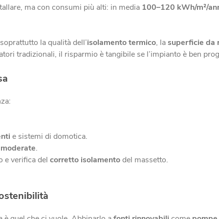
stallare, ma con consumi più alti: in media
100–120 kWh/m²/an
oprattutto la qualità dell’
isolamento termico
, la
superficie da 
atori tradizionali, il risparmio è tangibile se l’impianto è ben prog
sa
nza:
enti
e sistemi di domotica.
e moderate
.
 e verifica del
corretto isolamento
del massetto.
stenibilità
 è quel che ci vuole. Abbinarlo a
fonti rinnovabili
come
pompe 