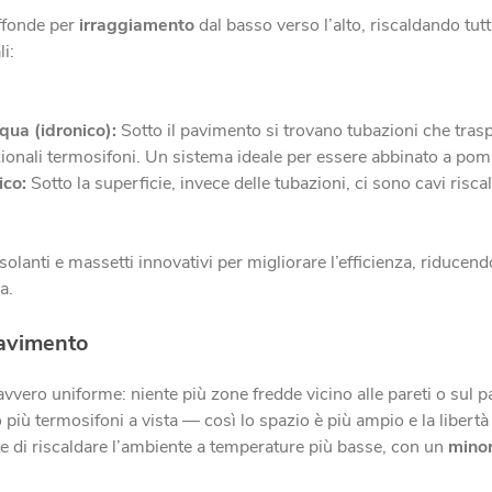
iffonde per
irraggiamento
dal basso verso l’alto, riscaldando tut
i:
ua (idronico):
Sotto il pavimento si trovano tubazioni che tras
izionali termosifoni. Un sistema ideale per essere abbinato a po
ico:
Sotto la superficie, invece delle tubazioni, ci sono cavi risca
isolanti e massetti innovativi per migliorare l’efficienza, riduce
a.
pavimento
avvero uniforme: niente più zone fredde vicino alle pareti o sul
più termosifoni a vista — così lo spazio è più ampio e la libertà
e di riscaldare l’ambiente a temperature più basse, con un
mino