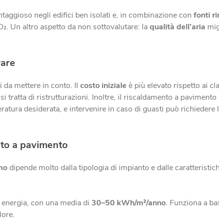
taggioso negli edifici ben isolati e, in combinazione con
fonti r
O₂. Un altro aspetto da non sottovalutare: la
qualità dell’aria
mig
rare
 da mettere in conto. Il
costo iniziale
è più elevato rispetto ai cl
i tratta di ristrutturazioni. Inoltre, il riscaldamento a pavimento
tura desiderata, e intervenire in caso di guasti può richiedere l
to a pavimento
mo
dipende molto dalla tipologia di impianto e dalle caratteristich
energia, con una media di
30–50 kWh/m²/anno
. Funziona a ba
lore.