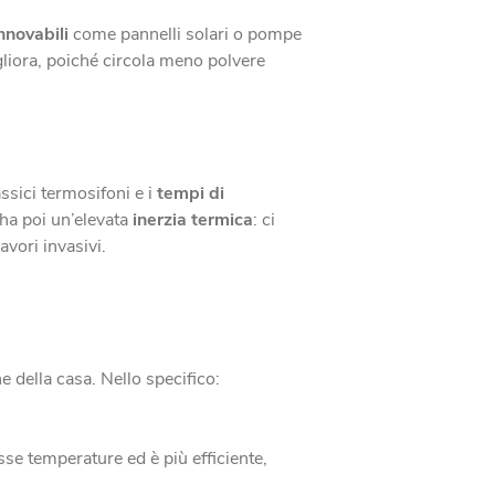
innovabili
come pannelli solari o pompe
liora, poiché circola meno polvere
assici termosifoni e i
tempi di
 ha poi un’elevata
inerzia termica
: ci
avori invasivi.
e della casa. Nello specifico:
sse temperature ed è più efficiente,