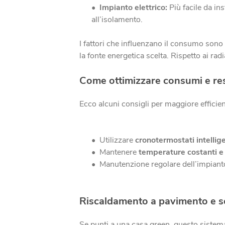
Impianto elettrico:
Più facile da in
all’isolamento.
I fattori che influenzano il consumo sono s
la fonte energetica scelta. Rispetto ai radi
Come ottimizzare consumi e re
Ecco alcuni consigli per maggiore efficie
Utilizzare
cronotermostati intellig
Mantenere
temperature costanti 
Manutenzione regolare dell’impianto
Riscaldamento a pavimento e so
Se punti a una casa green, questo sistema