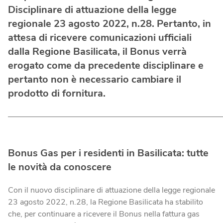
Disciplinare di attuazione della legge
Blog
Fotovoltaico
regionale 23 agosto 2022, n.28. Pertanto, in
Verifica Copertura
La tua casa diventa energia elettrica pulita.
attesa di ricevere comunicazioni ufficiali
Verifica se la tua casa è coperta dalla fibra
dalla Regione Basilicata, il Bonus verrà
Climatizzatori
erogato come da precedente disciplinare e
Soluzioni efficienti per un comfort ottimale tutto l’anno.
pertanto non è necessario cambiare il
prodotto di fornitura.
Fotovoltaico da balcone
Produci energia energia elettrica dal tuo balcone.
———————————————————————————
Caldaie
Bonus Gas per i residenti in Basilicata: tutte
Calore ed efficienza in un’unica scelta.
le novità da conoscere
Con il nuovo disciplinare di attuazione della legge regionale
23 agosto 2022, n.28, la Regione Basilicata ha stabilito
che, per continuare a ricevere il Bonus nella fattura gas