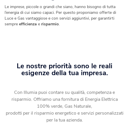
Blog
Fotovoltaico
Le imprese, piccole o grandi che siano, hanno bisogno di tutta
l’energia di cui siamo capaci. Per questo proponiamo offerte di
Verifica Copertura
La tua casa diventa energia elettrica pulita.
Luce e Gas vantaggiose e con servizi aggiuntivi, per garantirti
Verifica se la tua casa è coperta dalla fibra
sempre
efficienza
e
risparmio
.
Climatizzatori
Soluzioni efficienti per un comfort ottimale tutto l’anno.
Fotovoltaico da balcone
Le nostre priorità sono le reali
Produci energia energia elettrica dal tuo balcone.
esigenze della tua impresa.
Caldaie
Con Illumia puoi contare su qualità, competenza e
Calore ed efficienza in un’unica scelta.
risparmio. Offriamo una fornitura di Energia Elettrica
100% verde, Gas Naturale,
prodotti per il risparmio energetico e servizi personalizzati
per la tua azienda.