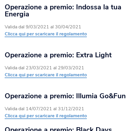
Operazione a premio: Indossa la tua
Blog
Fotovoltaico
Energia
Verifica Copertura
La tua casa diventa energia elettrica pulita.
Verifica se la tua casa è coperta dalla fibra
Valida dal 9/03/2021 al 30/04/2021
Climatizzatori
Clicca qui per scaricare il regolamento
Soluzioni efficienti per un comfort ottimale tutto l’anno.
Operazione a premio: Extra Light
Fotovoltaico da balcone
Valida dal 23/03/2021 al 29/03/2021
Produci energia energia elettrica dal tuo balcone.
Clicca qui per scaricare il regolamento
Caldaie
Operazione a premio: Illumia Go&Fun
Calore ed efficienza in un’unica scelta.
Valida dal 14/07/2021 al 31/12/2021
Clicca qui per scaricare il regolamento
Operazione a premio: Black Days