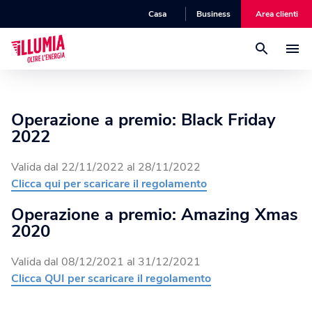
Casa
Business
Area clienti
Luce
Operazione a premio: Black Friday
2022
Gas
Energia Lunga Luce
L’offerta luce a prezzo fisso per la tua casa.
Valida dal 22/11/2022 al 28/11/2022
Clicca qui per scaricare il regolamento
Luce + Gas
Energia Lunga Gas
Energia Senza Pensieri
L’offerta gas a prezzo fisso per la tua casa.
Operazione a premio: Amazing Xmas
Goditi tutta l'energia della tua casa, senza pensieri.
2020
Fibra
Gas Flex
Valida dal 08/12/2021 al 31/12/2021
Luce Flex
L'offerta gas indicizzata per la tua casa.
Clicca QUI per scaricare il regolamento
Efficienza Energetica
Illumia Wifi
L’offerta luce a prezzo indicizzato per la tua casa.
Scopri la nostra offerta fibra per la tua casa