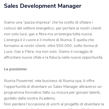
Sales Development Manager
Blog
Fotovoltaico
Verifica Copertura
La tua casa diventa energia elettrica pulita.
Verifica se la tua casa è coperta dalla fibra
Siamo una “pazza impresa” che ha scelto di sfidare i
Climatizzatori
colossi del settore energetico, per portare ai nostri clienti
non solo luce, gas e fibra ma un’energia tutta nuova.
Soluzioni efficienti per un comfort ottimale tutto l’anno.
L’energia è il cuore e il motore di Illumia. È quella che
forniamo ai nostri clienti, oltre 500.000, sotto forma di
Fotovoltaico da balcone
Luce, Gas e Fibra, ma non solo. Siamo il coraggio di
Produci energia energia elettrica dal tuo balcone.
affrontare nuove sfide e la fiducia nelle nuove opportunità.
La posizione:
Caldaie
Calore ed efficienza in un’unica scelta.
Illumia Powernet, rete business di Illumia spa, ti offre
l’opportunità di diventare un Sales Manager attraverso un
programma formativo fatto su misura per giovani talenti,
guidato dalla nostra Academy.
Non perdere l’occasione di unirti al progetto di diventare la