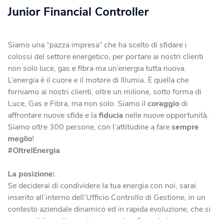
Junior Financial Controller
Blog
Fotovoltaico
Verifica Copertura
La tua casa diventa energia elettrica pulita.
Verifica se la tua casa è coperta dalla fibra
Siamo una “pazza impresa” che ha scelto di sfidare i
Climatizzatori
colossi del settore energetico, per portare ai nostri clienti
non solo luce, gas e fibra ma un’energia tutta nuova.
Soluzioni efficienti per un comfort ottimale tutto l’anno.
L’energia è il cuore e il motore di Illumia. È quella che
forniamo ai nostri clienti, oltre un milione, sotto forma di
Fotovoltaico da balcone
Luce, Gas e Fibra, ma non solo. Siamo il
coraggio
di
Produci energia energia elettrica dal tuo balcone.
affrontare nuove sfide e la
fiducia
nelle nuove opportunità.
Siamo oltre 300 persone, con l’attitudine a fare
sempre
meglio
!
Caldaie
#OltrelEnergia
Calore ed efficienza in un’unica scelta.
La posizione:
Se deciderai di condividere la tua energia con noi, sarai
inserito all’interno dell’Ufficio Controllo di Gestione, in un
contesto aziendale dinamico ed in rapida evoluzione, che si